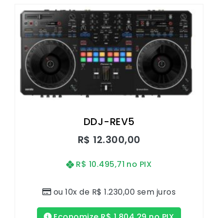
DDJ-REV5
R$
12.300,00
R$
10.495,71
no PIX
ou 10x de
R$
1.230,00
sem juros
Economize
R$
1.804,29
no PIX