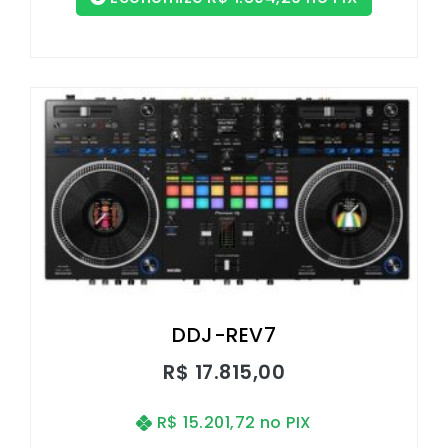
DDJ-REV7
R$
17.815,00
R$
15.201,72
no PIX