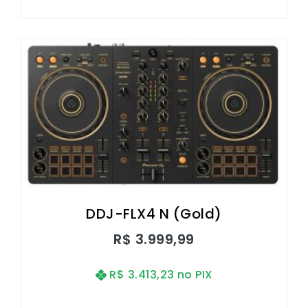
DDJ-FLX4 N (Gold)
R$
3.999,99
R$
3.413,23
no PIX