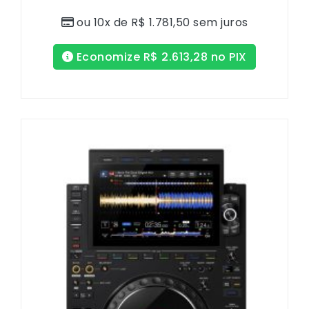
ou 10x de
R$
1.781,50
sem juros
Economize
R$
2.613,28
no PIX