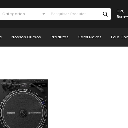
Olá,
Categorias
Bem-v
a
Nossos Cursos
Produtos
Semi Novos
Fale Co