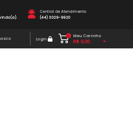
Central de Atendimento
indo(a).
(44) 3029-9920
Meu Carrinho
0
nosco
Login
R$
0,00