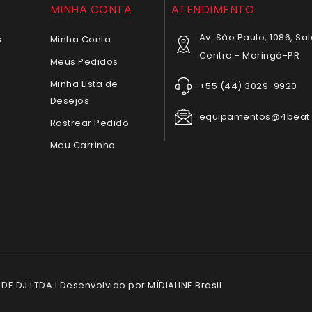
MINHA CONTA
ATENDIMENTO
Av. São Paulo, 1086, Sal
s
Minha Conta
Centro - Maringá-PR
Meus Pedidos
Minha Lista de
+55 (44) 3029-9920
Desejos
equipamentos@4beat.
Rastrear Pedido
Meu Carrinho
E DJ LTDA l Desenvolvido por MÍDIALINE Brasil