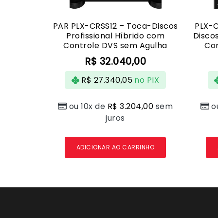
PAR PLX-CRSS12 – Toca-Discos
PLX-C
Profissional Híbrido com
Discos
Controle DVS sem Agulha
Co
R$
32.040,00
R$
27.340,05
no PIX
ou 10x de
R$
3.204,00
sem
o
juros
ADICIONAR AO CARRINHO