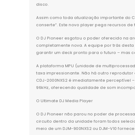
disco.
Assim como toda atualização importante do CD
conserte”. Este novo player pega recursos de
O DJ Pioneer esgotou o poder oferecido na 
completamente nova. A equipe por trás desta 
garantir um deck pronto para o futuro – mas
A plataforma MPU (unidade de multiprocessado
taxa impressionante. Não há outro reproduto
CDJ-2000NXS2 é imediatamente perceptível –
96kHz, oferecendo qualidade de som incompa
O Ultimate DJ Media Player
O DJ Pioneer não parou no poder de processa
circuito dentro da unidade foram todos selec
meio de um DJM-900NXS2 ou DJM-V10 fornecer