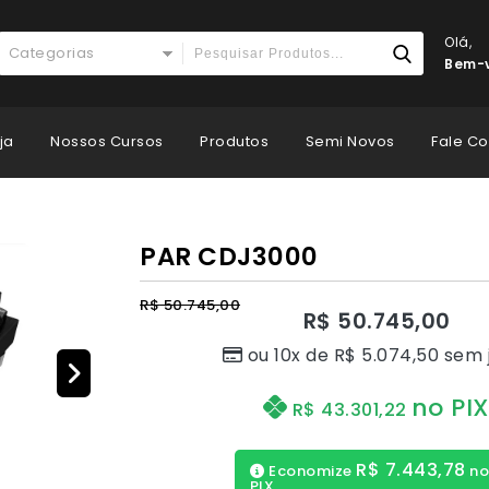
Olá,
Categorias
Bem-v
ja
Nossos Cursos
Produtos
Semi Novos
Fale C
PAR CDJ3000
R$
50.745,00
R$
50.745,00
ou 10x de
R$
5.074,50
sem 
no PI
R$
43.301,22
R$
7.443,78
Economize
n
PIX