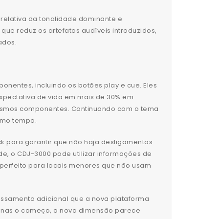
relativa da tonalidade dominante e
ue reduz os artefatos audíveis introduzidos,
ados.
nentes, incluindo os botões play e cue. Eles
expectativa de vida em mais de 30% em
esmos componentes. Continuando com o tema
esmo tempo.
ock para garantir que não haja desligamentos
de, o CDJ-3000 pode utilizar informações de
é perfeito para locais menores que não usam
essamento adicional que a nova plataforma
penas o começo, a nova dimensão parece