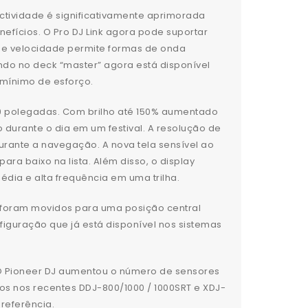
tividade é significativamente aprimorada
fícios. O Pro DJ Link agora pode suportar
 de velocidade permite formas de onda
ndo no deck “master” agora está disponível
mínimo de esforço.
9 polegadas. Com brilho até 150% aumentado
durante o dia em um festival. A resolução de
urante a navegação. A nova tela sensível ao
ara baixo na lista. Além disso, o display
dia e alta frequência em uma trilha.
 foram movidos para uma posição central
figuração que já está disponível nos sistemas
 O Pioneer DJ aumentou o número de sensores
tos nos recentes DDJ-800/1000 / 1000SRT e XDJ-
referência.