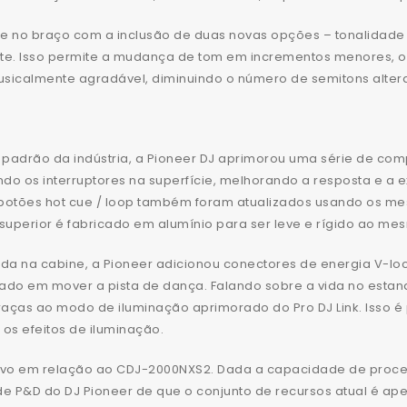
 no braço com a inclusão de duas novas opções – tonalidade 
te. Isso permite a mudança de tom em incrementos menores, o q
calmente agradável, diminuindo o número de semitons alter
drão da indústria, a Pioneer DJ aprimorou uma série de compo
o os interruptores na superfície, melhorando a resposta e a 
otões hot cue / loop também foram atualizados usando os m
 superior é fabricado em alumínio para ser leve e rígido ao m
vida na cabine, a Pioneer adicionou conectores de energia V-l
ado em mover a pista de dança. Falando sobre a vida no estan
graças ao modo de iluminação aprimorado do Pro DJ Link. Isso 
os efeitos de iluminação.
tivo em relação ao CDJ-2000NXS2. Dada a capacidade de proc
e P&D do DJ Pioneer de que o conjunto de recursos atual é a