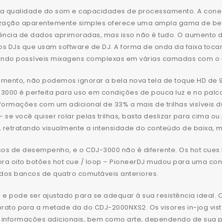
a qualidade do som e capacidades de processamento. A conec
alização aparentemente simples oferece uma ampla gama de bene
erência de dados aprimoradas, mas isso não é tudo. O aumento
os DJs que usam software de DJ. A forma de onda da faixa toca
rnando possíveis mixagens complexas em várias camadas com o 
mento, não podemos ignorar a bela nova tela de toque HD de 
000 é perfeita para uso em condições de pouca luz e no palco 
formações com um adicional de 33% a mais de trilhas visíveis d
 você quiser rolar pelas trilhas, basta deslizar para cima ou p
etratando visualmente a intensidade do conteúdo de baixa, mé
sos de desempenho, e o CDJ-3000 não é diferente. Os hot cues
ora oito botões hot cue / loop – PioneerDJ mudou para uma con
os bancos de quatro comutáveis anteriores.
e pode ser ajustado para se adequar à sua resistência ideal.
prato para a metade da do CDJ-2000NXS2. Os visores in-jog vis
 informações adicionais, bem como arte, dependendo de sua p