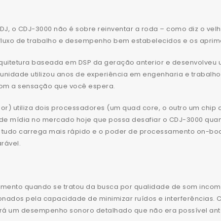
J, o CDJ-3000 não é sobre reinventar a roda – como diz o vel
 fluxo de trabalho e desempenho bem estabelecidos e os aprim
arquitetura baseada em DSP da geração anterior e desenvolve
unidade utilizou anos de experiência em engenharia e trabalho
 com a sensação que você espera.
r) utiliza dois processadores (um quad core, o outro um chip 
r de mídia no mercado hoje que possa desafiar o CDJ-3000 qua
 tudo carrega mais rápido e o poder de processamento on-boa
rável.
mento quando se tratou da busca por qualidade de som incomp
ionados pela capacidade de minimizar ruídos e interferências.
á um desempenho sonoro detalhado que não era possível ant