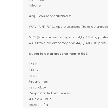
Iphone
Arquivos reproduzíveis:
WAV, AIFF, FLAC, Apple Lossless (taxa de amostr
MP3 (taxa de amostragem: 44,1 / 48 kHz, profun
AAC (taxa de amostragem: 44,1 / 48 kHz, profun
Suporte de armazenamento USB:
FAT16
FAT32
HFS +
Programas
rekordbox
Resposta de Freqüência
4 Hz a 40 kHz
Razão S / N