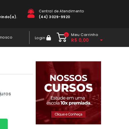
Central de Atendimento
indo(a).
(44) 3029-9920
Meu Carrinho
0
onosco
Login
R$
0,00
juros
X
o