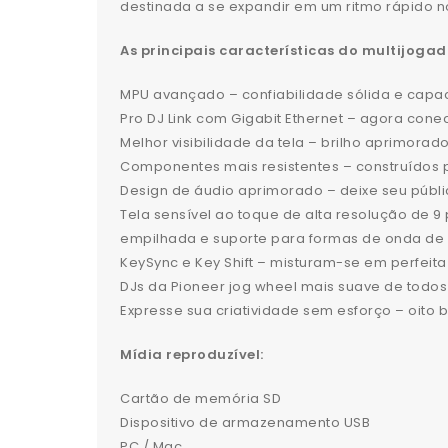
destinada a se expandir em um ritmo rápido no
As principais características do multijoga
MPU avançado – confiabilidade sólida e cap
Pro DJ Link com Gigabit Ethernet – agora cone
Melhor visibilidade da tela – brilho aprimora
Componentes mais resistentes – construídos pa
Design de áudio aprimorado – deixe seu públi
Tela sensível ao toque de alta resolução de 
empilhada e suporte para formas de onda de
KeySync e Key Shift – misturam-se em perfeit
DJs da Pioneer jog wheel mais suave de todos 
Expresse sua criatividade sem esforço – oito
Mídia reproduzível:
Cartão de memória SD
Dispositivo de armazenamento USB
PC / Mac