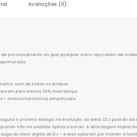
nal
Avaliações (0)
r de processamento do que qualquer outro reprodutor de mídia
) aprimorada
melhor som de todos os tempos
s duram pelo menos 30% mais tempo
s – mistura harmônica simplificada
augura o próximo estágio na evolução do deck CDJ padrão da i
uando não há unidade óptica a bordo. A abordagem implacáve
auge do deck digital de DJ – e eles optaram por manter a fami