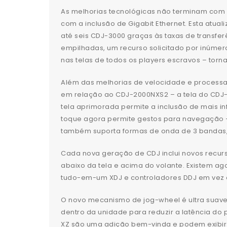
As melhorias tecnológicas não terminam com 
com a inclusão de Gigabit Ethernet. Esta atu
até seis CDJ-3000 graças às taxas de transf
empilhadas, um recurso solicitado por inúmer
nas telas de todos os players escravos – to
Além das melhorias de velocidade e processa
em relação ao CDJ-2000NXS2 – a tela do CDJ-3
tela aprimorada permite a inclusão de mais in
toque agora permite gestos para navegação – se
também suporta formas de onda de 3 bandas, r
Cada nova geração de CDJ inclui novos recur
abaixo da tela e acima do volante. Existem ag
tudo-em-um XDJ e controladores DDJ em vez d
O novo mecanismo de jog-wheel é ultra suave 
dentro da unidade para reduzir a latência do 
XZ são uma adição bem-vinda e podem exibir