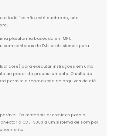
ho ditado “se não está quebrado, não
ora.
u uma plataforma baseada em MPU
u com centenas de DJs profissionais para
dual core) para executar instruções em uma
nto ao poder de processamento. O salto do
rd permite a reprodução de arquivos de até
arável. Os materiais escolhidos para o
 Conectar o CDJ-3000 a um sistema de som por
eriormente.