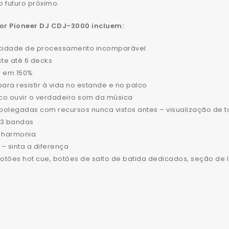
 futuro próximo.
dor Pioneer DJ CDJ-3000 incluem:
acidade de processamento incomparável
cte até 6 decks
do em 150%
ra resistir à vida no estande e no palco
co ouvir o verdadeiro som da música
9 polegadas com recursos nunca vistos antes – visualização de 
 3 bandas
a harmonia
– sinta a diferença
 botões hot cue, botões de salto de batida dedicados, seção d