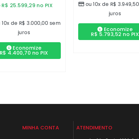
ou 10x de
R$
3.949,5
R$
25.599,29
no PIX
juros
 10x de
R$
3.000,00
sem
Economize
juros
R$
5.793,52
no PI
Economize
R$
4.400,70
no PIX
MINHA CONTA
ATENDIMENTO