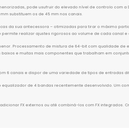
enorizadas, pode usufruir do elevado nível de controlo com a 
0 mm substituem os de 45 mm nos canais.
ssicas da sua antecessora – otimizadas para tirar o máximo par
 permite realizar ajustes rigorosos ao volume de cada canal e 
menor. Processamento de mistura de 64-bit com qualidade de e
vios baixos e muitas mais componentes que trabalham em conju
 com 6 canais e dispor de uma variedade de tipos de entradas di
o equalizador de 4 bandas recentemente desenvolvido. Um com
dicionar FX externos ou até combiná-los com FX integrados. Cr