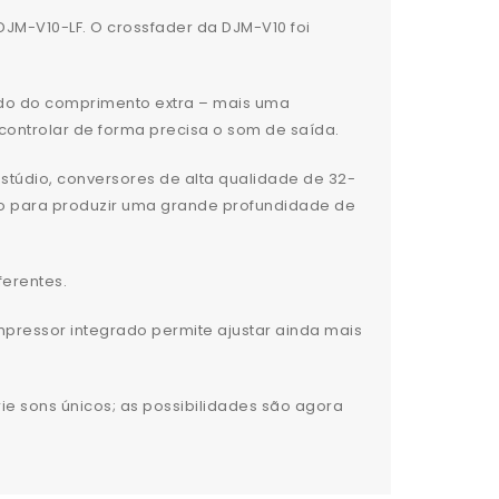
DJM-V10-LF. O crossfader da DJM-V10 foi
tido do comprimento extra – mais uma
controlar de forma precisa o som de saída.
stúdio, conversores de alta qualidade de 32-
nto para produzir uma grande profundidade de
ferentes.
pressor integrado permite ajustar ainda mais
ie sons únicos; as possibilidades são agora