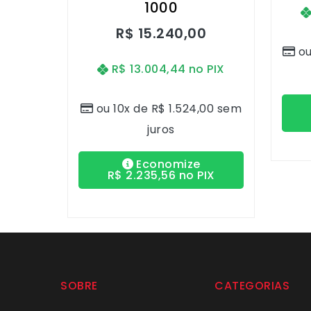
1000
R$
15.240,00
ou
R$
13.004,44
no PIX
ou 10x de
R$
1.524,00
sem
juros
Economize
R$
2.235,56
no PIX
SOBRE
CATEGORIAS