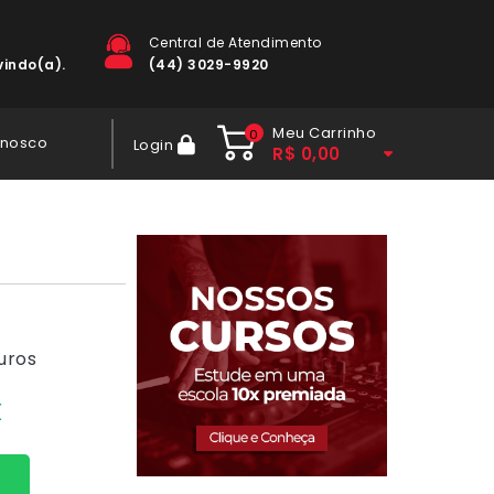
Central de Atendimento
indo(a).
(44) 3029-9920
Meu Carrinho
0
onosco
Login
R$
0,00
uros
X