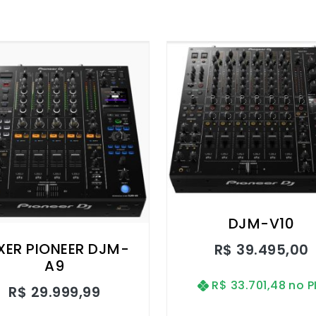
DJM-V10
XER PIONEER DJM-
R$
39.495,00
A9
R$
33.701,48
no P
R$
29.999,99