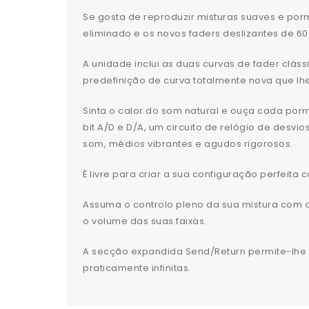
Se gosta de reproduzir misturas suaves e porm
eliminado e os novos faders deslizantes de 6
A unidade inclui as duas curvas de fader clá
predefinição de curva totalmente nova que lhe
Sinta o calor do som natural e ouça cada por
bit A/D e D/A, um circuito de relógio de des
som, médios vibrantes e agudos rigorosos.
É livre para criar a sua configuração perfeita
Assuma o controlo pleno da sua mistura com 
o volume das suas faixas.
A secção expandida Send/Return permite-lhe a
praticamente infinitas.