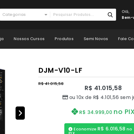
Olá,
Categorias
Bem-v
ja
Nossos Cursos
Produtos
Semi Novos
Fale C
DJM-V10-LF
R$
41.015,58
R$
41.015,58
ou 10x de
R$
4.101,56
sem j
no PI
R$
34.999,00
R$
6.016,58
Economize
no
PIX